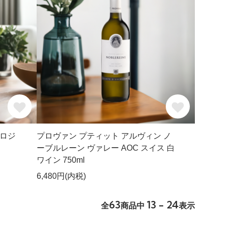
オロジ
プロヴァン プティット アルヴィン ノ
ーブルレーン ヴァレー AOC スイス 白
ワイン 750ml
6,480円(内税)
63
13 - 24
全
商品中
表示