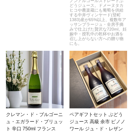
ノンアルコールストレートぶ
どうジュース。ドメーヌタカ
ヒコや農楽蔵にも葡萄を供給
する中井ヴィンヤード(登町
1383)産が65%以上、複数年ア
ッサンブラージュ・全房手摘
みで仕上げた贅沢な720ml。妊
娠中・授乳中の乾杯やお酒を
召し上がらない方への贈り物
にも。
クレマン・ド・ブルゴーニ
ペアギフトセット ぶどう
ュ・エガラード・ブリュッ
ジュース 高級 余市 ピノノ
ト 辛口 750ml フランス
ワール ジュ・ド・レザン