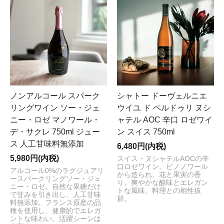
ノンアルコール スパーク
シャトー ドーヴェルニエ
リングワイン ソー・ジェ
ウイユ ド ペルドゥリ ヌシ
ニー・ロゼ マノワール・
ャテル AOC 辛口 ロゼワイ
デ・サクレ 750ml ジュー
ン スイス 750ml
ス 人工甘味料無添加
6,480円(内税)
5,980円(内税)
スイス・ヌシャテルAOCの辛
口ロゼワイン。ピノノワール
アルコール0%のラグジュアリ
から造られ、花と果実の香
ースパークリングソー・ジェ
り。爽やかな酸味とエレガン
ニー・ロゼ。自然な果糖だけ
トな風味、料理との相性抜
で甘みを引き出し、人工甘味
群。
料無添加。フランス原産の品
種を使用し、健康的でエレガ
ントな味わい。活躍シーンは