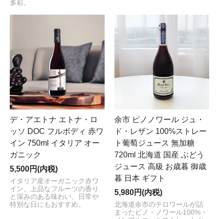
多彩。
デ・アエトナ エトナ・ロ
余市 ピノノワール ジュ・
ッソ DOC フルボディ 赤ワ
ド・レザン 100%ストレー
イン 750ml イタリア オー
ト葡萄ジュース 無加糖
ガニック
720ml 北海道 国産 ぶどう
ジュース 高級 お歳暮 御歳
5,500円(内税)
暮 日本 ギフト
イタリア産オーガニック赤ワ
イン。上品なフルーツの香り
5,980円(内税)
と深みのある味わい。日常や
特別な日にもおすすめ。
北海道余市のテロワールが詰
まったピノ・ノワール100%・