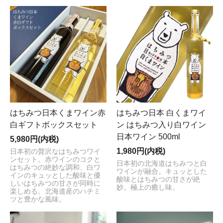
はちみつ日本くまワイン赤
はちみつ日本 白くまワイ
白ギフトボックスセット
ン はちみつ入り白ワイン
日本ワイン 500ml
5,980円(内税)
1,980円(内税)
日本初の贅沢なはちみつワイ
ンセット。赤ワインのコクと
日本初の北海道はちみつと白
はちみつの絶妙な調和、白ワ
ワインが融合。キュッとした
インのキュッとした酸味と優
酸味とはちみつの甘さが絶
しいはちみつの甘さが同時に
妙。極上の癒し味。
楽しめる。北海道産のハチミ
ツと豊かな風味。