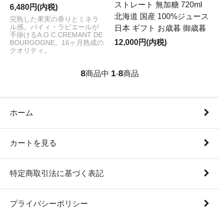
ストレート 無加糖 720ml
6,480円(内税)
北海道 国産 100%ジュース
完熟した果実の香りとミネラ
ル感。バイィ・ラピエールが
日本 ギフト お歳暮 御歳暮
手掛けるA.O.C.CREMANT DE
12,000円(内税)
BOURGOGNE。16ヶ月熟成の
クオリティ。
8
1
8
商品中
-
商品
ホーム
カートを見る
特定商取引法に基づく表記
プライバシーポリシー