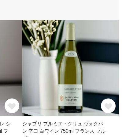
レ シ
シャブリ プルミエ・クリュ ヴォクパ
l フ
ン 辛口 白ワイン 750ml フランス ブル