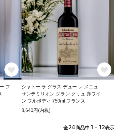
ー フ
シャトー ラ グラス デュー レ メニュ
ス
サンテミリオン グラン クリュ 赤ワイ
ン フルボディ 750ml フランス
8,640円(内税)
24
1 - 12
全
商品中
表示